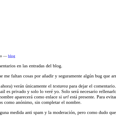
rio —
blog
tarios en las entradas del blog.
e me faltan cosas por añadir y seguramente algún bug que arr
r ahora) verán únicamente el
textarea
para dejar el comentario.
l es privado y solo lo veré yo. Solo será necesario rellenarl
l nombre aparecerá como enlace si
url
está presente. Para evit
os como anónimo, sin completar el nombre.
lguna medida anti spam y la moderación, pero como dudo que 