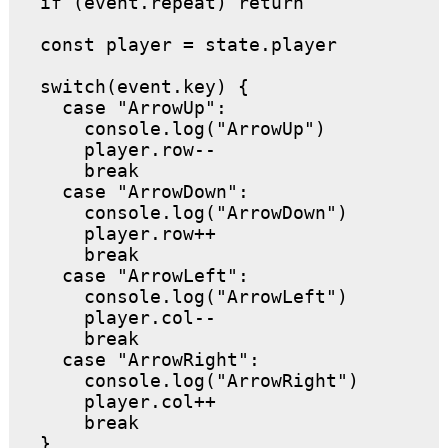
  if (event.repeat) return

  const player = state.player

  switch(event.key) {

    case "ArrowUp":

      console.log("ArrowUp")

      player.row--

      break

    case "ArrowDown":

      console.log("ArrowDown")

      player.row++

      break

    case "ArrowLeft":

      console.log("ArrowLeft")

      player.col--

      break

    case "ArrowRight":

      console.log("ArrowRight")

      player.col++

      break

  }
