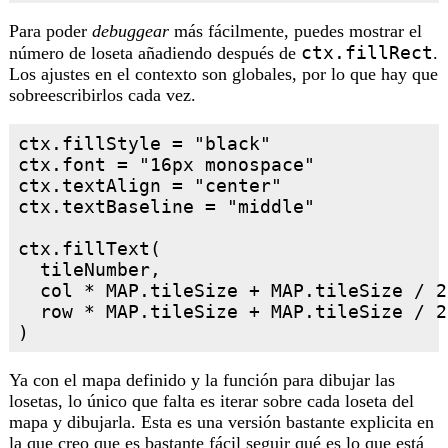
Para poder
debuggear
más fácilmente, puedes mostrar el
ctx.fillRect
número de loseta añadiendo después de
.
Los ajustes en el contexto son globales, por lo que hay que
sobreescribirlos cada vez.
ctx.fillStyle = "black"

ctx.font = "16px monospace"

ctx.textAlign = "center"

ctx.textBaseline = "middle"

ctx.fillText(

  tileNumber,

  col * MAP.tileSize + MAP.tileSize / 2,
  row * MAP.tileSize + MAP.tileSize / 2

Ya con el mapa definido y la función para dibujar las
losetas, lo único que falta es iterar sobre cada loseta del
mapa y dibujarla. Esta es una versión bastante explicita en
la que creo que es bastante fácil seguir qué es lo que está