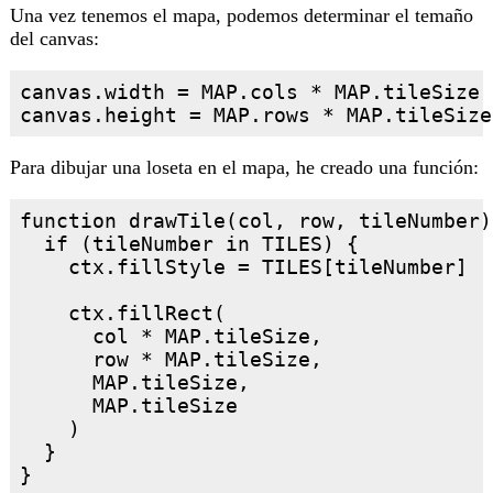
Una vez tenemos el mapa, podemos determinar el temaño
del canvas:
canvas.width = MAP.cols * MAP.tileSize

Para dibujar una loseta en el mapa, he creado una función:
function drawTile(col, row, tileNumber) 
  if (tileNumber in TILES) {

    ctx.fillStyle = TILES[tileNumber]

    ctx.fillRect(

      col * MAP.tileSize,

      row * MAP.tileSize,

      MAP.tileSize,

      MAP.tileSize

    )

  }
