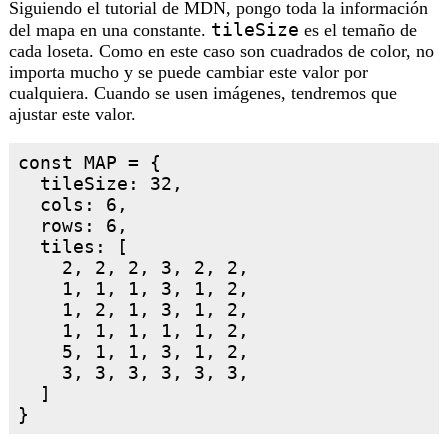
Siguiendo el tutorial de MDN, pongo toda la información
tileSize
del mapa en una constante.
es el temaño de
cada loseta. Como en este caso son cuadrados de color, no
importa mucho y se puede cambiar este valor por
cualquiera. Cuando se usen imágenes, tendremos que
ajustar este valor.
const MAP = {

  tileSize: 32,

  cols: 6,

  rows: 6,

  tiles: [

    2, 2, 2, 3, 2, 2,

    1, 1, 1, 3, 1, 2,

    1, 2, 1, 3, 1, 2,

    1, 1, 1, 1, 1, 2,

    5, 1, 1, 3, 1, 2,

    3, 3, 3, 3, 3, 3,

  ]
