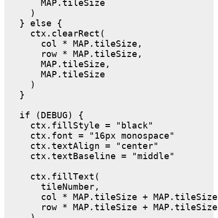
      MAP.tileSize

    )

  } else {

    ctx.clearRect(

      col * MAP.tileSize,

      row * MAP.tileSize,

      MAP.tileSize,

      MAP.tileSize

    )

  }

  if (DEBUG) {

    ctx.fillStyle = "black"

    ctx.font = "16px monospace"

    ctx.textAlign = "center"

    ctx.textBaseline = "middle"

    ctx.fillText(

      tileNumber,

      col * MAP.tileSize + MAP.tileSize
      row * MAP.tileSize + MAP.tileSize 
    )
