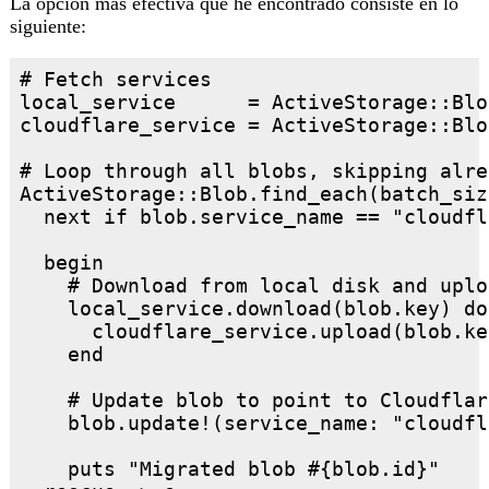
La opción más efectiva que he encontrado consiste en lo
siguiente:
# Fetch services

local_service      = ActiveStorage::Blo
cloudflare_service = ActiveStorage::Blo
# Loop through all blobs, skipping alre
ActiveStorage::Blob.find_each(batch_siz
  next if blob.service_name == "cloudfla
  begin

    # Download from local disk and uplo
    local_service.download(blob.key) do
      cloudflare_service.upload(blob.ke
    end

    # Update blob to point to Cloudflare
    blob.update!(service_name: "cloudfl
    puts "Migrated blob #{blob.id}"
