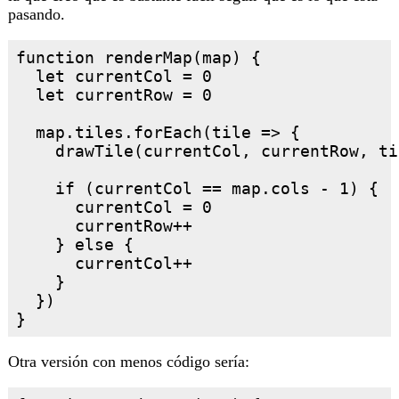
pasando.
function renderMap(map) {

  let currentCol = 0

  let currentRow = 0

  map.tiles.forEach(tile => {

    drawTile(currentCol, currentRow, til
    if (currentCol == map.cols - 1) {

      currentCol = 0

      currentRow++

    } else {

      currentCol++

    }

  })

Otra versión con menos código sería: