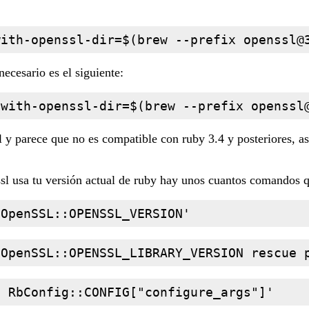
with-openssl-dir=$(brew --prefix 
openssl@
ecesario es el siguiente:
-with-openssl-dir=$(brew --prefix 
openssl
l y parece que no es compatible con ruby 3.4 y posteriores, a
l usa tu versión actual de ruby hay unos cuantos comandos qu