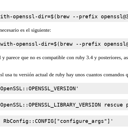
with-openssl-dir=$(brew --prefix 
openssl@
ecesario es el siguiente:
-with-openssl-dir=$(brew --prefix 
openssl
l y parece que no es compatible con ruby 3.4 y posteriores, a
l usa tu versión actual de ruby hay unos cuantos comandos qu